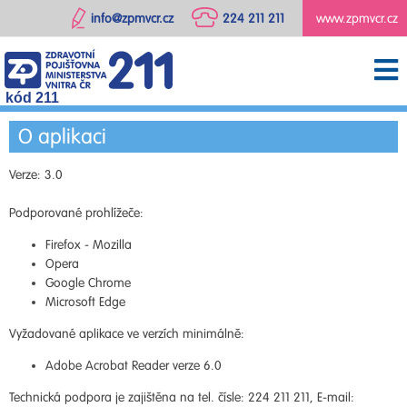
info@zpmvcr.cz
224 211 211
www.zpmvcr.cz
kód 211
O aplikaci
Verze: 3.0
Podporované prohlížeče:
Firefox - Mozilla
Opera
Google Chrome
Microsoft Edge
Vyžadované aplikace ve verzích minimálně:
Adobe Acrobat Reader verze 6.0
Technická podpora je zajištěna na tel. čísle: 224 211 211, E-mail: