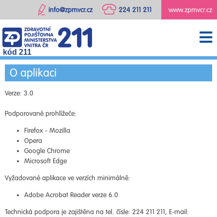
info@zpmvcr.cz
224 211 211
www.zpmvcr.cz
kód 211
O aplikaci
Verze: 3.0
Podporované prohlížeče:
Firefox - Mozilla
Opera
Google Chrome
Microsoft Edge
Vyžadované aplikace ve verzích minimálně:
Adobe Acrobat Reader verze 6.0
Technická podpora je zajištěna na tel. čísle: 224 211 211, E-mail: