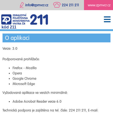
info@zpmvcr.cz
224 211 211
www.zpmvcr.cz
kód 211
O aplikaci
Verze: 3.0
Podporované prohlížeče:
Firefox - Mozilla
Opera
Google Chrome
Microsoft Edge
Vyžadované aplikace ve verzích minimálně:
Adobe Acrobat Reader verze 6.0
Technická podpora je zajištěna na tel. čísle: 224 211 211, E-mail: