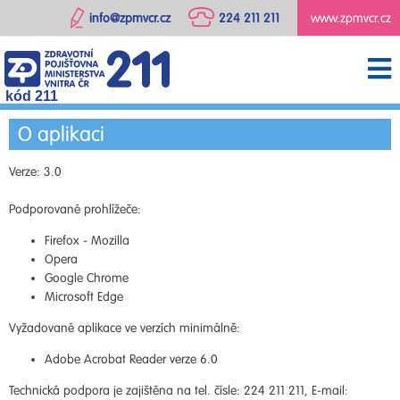
info@zpmvcr.cz
224 211 211
www.zpmvcr.cz
kód 211
O aplikaci
Verze: 3.0
Podporované prohlížeče:
Firefox - Mozilla
Opera
Google Chrome
Microsoft Edge
Vyžadované aplikace ve verzích minimálně:
Adobe Acrobat Reader verze 6.0
Technická podpora je zajištěna na tel. čísle: 224 211 211, E-mail: