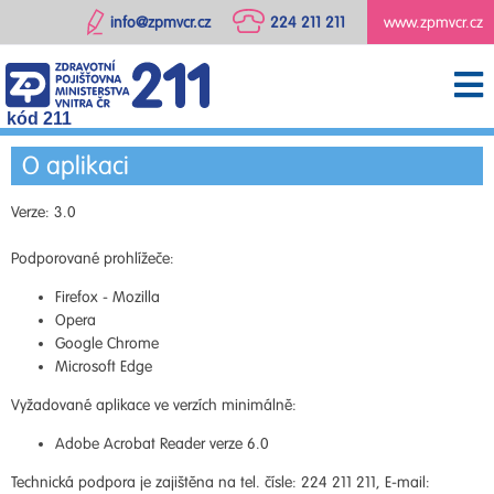
info@zpmvcr.cz
224 211 211
www.zpmvcr.cz
kód 211
O aplikaci
Verze: 3.0
Podporované prohlížeče:
Firefox - Mozilla
Opera
Google Chrome
Microsoft Edge
Vyžadované aplikace ve verzích minimálně:
Adobe Acrobat Reader verze 6.0
Technická podpora je zajištěna na tel. čísle: 224 211 211, E-mail: