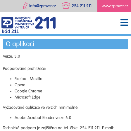
info@zpmvcr.cz
224 211 211
www.zpmvcr.cz
kód 211
O aplikaci
Verze: 3.0
Podporované prohlížeče:
Firefox - Mozilla
Opera
Google Chrome
Microsoft Edge
Vyžadované aplikace ve verzích minimálně:
Adobe Acrobat Reader verze 6.0
Technická podpora je zajištěna na tel. čísle: 224 211 211, E-mail: