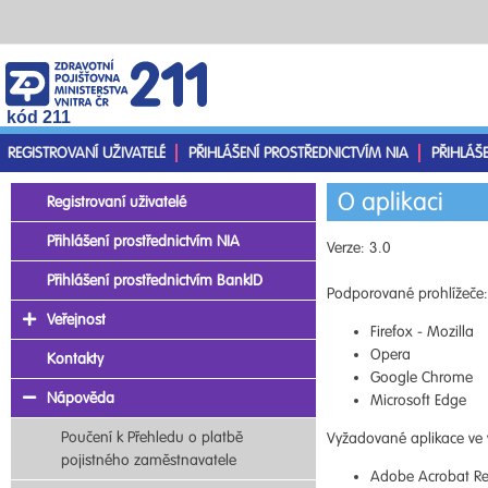
kód 211
REGISTROVANÍ UŽIVATELÉ
PŘIHLÁŠENÍ PROSTŘEDNICTVÍM NIA
PŘIHLÁŠ
O aplikaci
Registrovaní uživatelé
Přihlášení prostřednictvím NIA
Verze: 3.0
Přihlášení prostřednictvím BankID
Podporované prohlížeče:
Veřejnost
Firefox - Mozilla
Opera
Kontakty
Google Chrome
Nápověda
Microsoft Edge
Poučení k Přehledu o platbě
Vyžadované aplikace ve 
pojistného zaměstnavatele
Adobe Acrobat Re