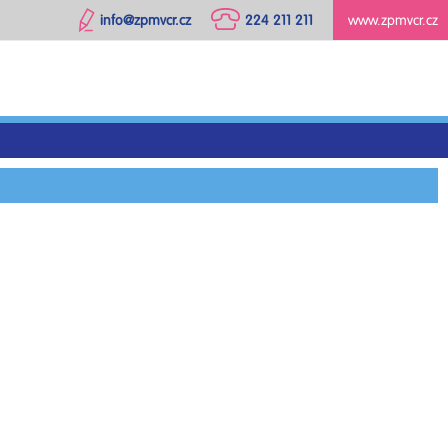
info@zpmvcr.cz
224 211 211
www.zpmvcr.cz