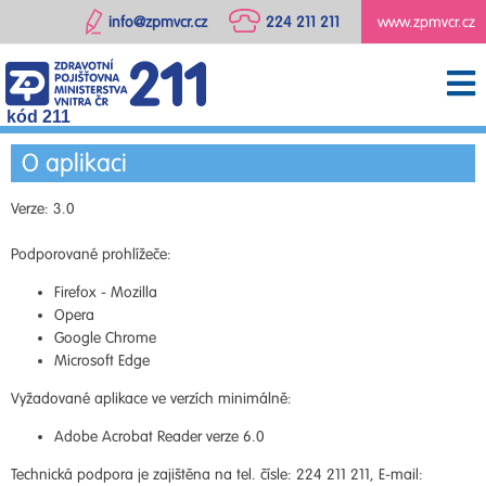
info@zpmvcr.cz
224 211 211
www.zpmvcr.cz
kód 211
O aplikaci
Verze: 3.0
Podporované prohlížeče:
Firefox - Mozilla
Opera
Google Chrome
Microsoft Edge
Vyžadované aplikace ve verzích minimálně:
Adobe Acrobat Reader verze 6.0
Technická podpora je zajištěna na tel. čísle: 224 211 211, E-mail: