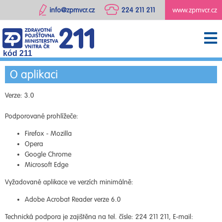
info@zpmvcr.cz
224 211 211
www.zpmvcr.cz
kód 211
O aplikaci
Verze: 3.0
Podporované prohlížeče:
Firefox - Mozilla
Opera
Google Chrome
Microsoft Edge
Vyžadované aplikace ve verzích minimálně:
Adobe Acrobat Reader verze 6.0
Technická podpora je zajištěna na tel. čísle: 224 211 211, E-mail: