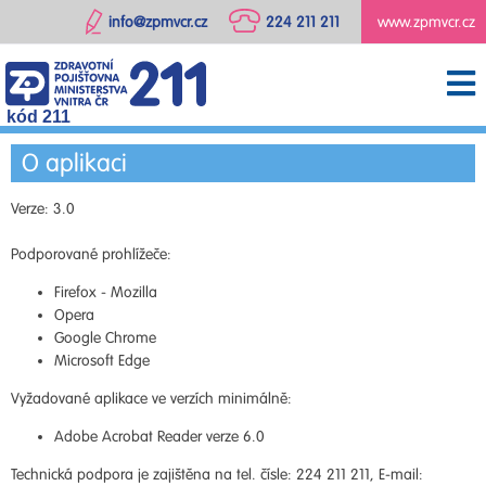
info@zpmvcr.cz
224 211 211
www.zpmvcr.cz
kód 211
O aplikaci
Verze: 3.0
Podporované prohlížeče:
Firefox - Mozilla
Opera
Google Chrome
Microsoft Edge
Vyžadované aplikace ve verzích minimálně:
Adobe Acrobat Reader verze 6.0
Technická podpora je zajištěna na tel. čísle: 224 211 211, E-mail: