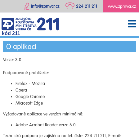
info@zpmvcr.cz
224 211 211
www.zpmvcr.cz
kód 211
O aplikaci
Verze: 3.0
Podporované prohlížeče:
Firefox - Mozilla
Opera
Google Chrome
Microsoft Edge
Vyžadované aplikace ve verzích minimálně:
Adobe Acrobat Reader verze 6.0
Technická podpora je zajištěna na tel. čísle: 224 211 211, E-mail: