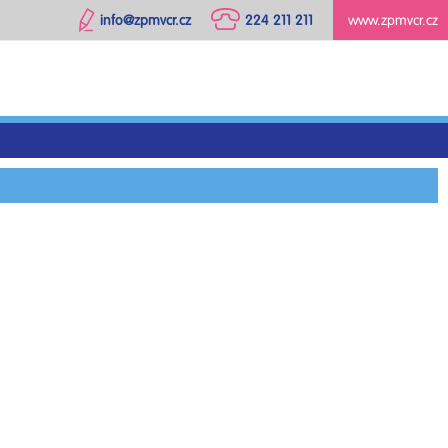
info@zpmvcr.cz
224 211 211
www.zpmvcr.cz