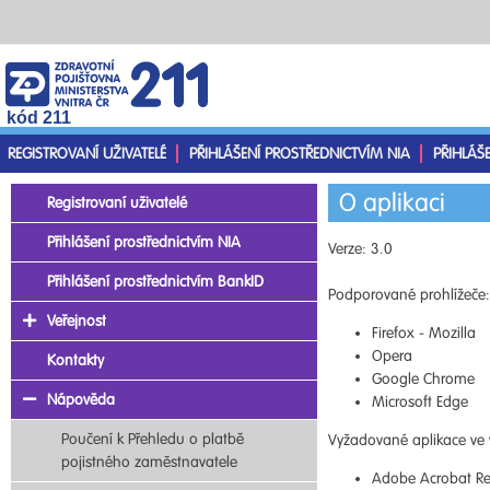
kód 211
REGISTROVANÍ UŽIVATELÉ
PŘIHLÁŠENÍ PROSTŘEDNICTVÍM NIA
PŘIHLÁŠ
O aplikaci
Registrovaní uživatelé
Přihlášení prostřednictvím NIA
Verze: 3.0
Přihlášení prostřednictvím BankID
Podporované prohlížeče:
Veřejnost
Firefox - Mozilla
Opera
Kontakty
Google Chrome
Nápověda
Microsoft Edge
Poučení k Přehledu o platbě
Vyžadované aplikace ve 
pojistného zaměstnavatele
Adobe Acrobat Re