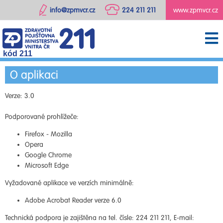
info@zpmvcr.cz
224 211 211
www.zpmvcr.cz
kód 211
O aplikaci
Verze: 3.0
Podporované prohlížeče:
Firefox - Mozilla
Opera
Google Chrome
Microsoft Edge
Vyžadované aplikace ve verzích minimálně:
Adobe Acrobat Reader verze 6.0
Technická podpora je zajištěna na tel. čísle: 224 211 211, E-mail: