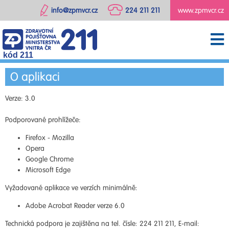
info@zpmvcr.cz
224 211 211
www.zpmvcr.cz
kód 211
O aplikaci
Verze: 3.0
Podporované prohlížeče:
Firefox - Mozilla
Opera
Google Chrome
Microsoft Edge
Vyžadované aplikace ve verzích minimálně:
Adobe Acrobat Reader verze 6.0
Technická podpora je zajištěna na tel. čísle: 224 211 211, E-mail: