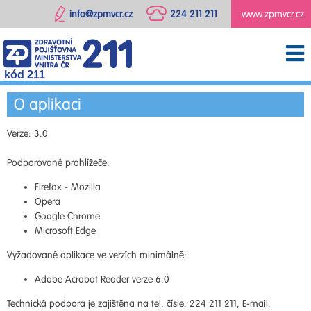
info@zpmvcr.cz
224 211 211
www.zpmvcr.cz
kód 211
O aplikaci
Verze: 3.0
Podporované prohlížeče:
Firefox - Mozilla
Opera
Google Chrome
Microsoft Edge
Vyžadované aplikace ve verzích minimálně:
Adobe Acrobat Reader verze 6.0
Technická podpora je zajištěna na tel. čísle: 224 211 211, E-mail: