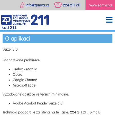
info@zpmvcr.cz
224 211 211
www.zpmvcr.cz
kód 211
O aplikaci
Verze: 3.0
Podporované prohlížeče:
Firefox - Mozilla
Opera
Google Chrome
Microsoft Edge
Vyžadované aplikace ve verzích minimálně:
Adobe Acrobat Reader verze 6.0
Technická podpora je zajištěna na tel. čísle: 224 211 211, E-mail: