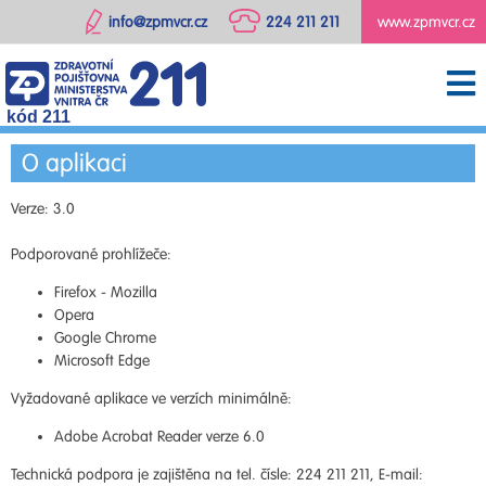
info@zpmvcr.cz
224 211 211
www.zpmvcr.cz
kód 211
O aplikaci
Verze: 3.0
Podporované prohlížeče:
Firefox - Mozilla
Opera
Google Chrome
Microsoft Edge
Vyžadované aplikace ve verzích minimálně:
Adobe Acrobat Reader verze 6.0
Technická podpora je zajištěna na tel. čísle: 224 211 211, E-mail: