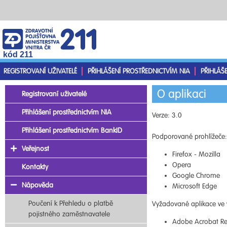
kód 211
REGISTROVANÍ UŽIVATELÉ
PŘIHLÁŠENÍ PROSTŘEDNICTVÍM NIA
PŘIHLÁŠ
O aplikaci
Registrovaní uživatelé
Přihlášení prostřednictvím NIA
Verze: 3.0
Přihlášení prostřednictvím BankID
Podporované prohlížeče:
Veřejnost
Firefox - Mozilla
Opera
Kontakty
Google Chrome
Nápověda
Microsoft Edge
Poučení k Přehledu o platbě
Vyžadované aplikace ve 
pojistného zaměstnavatele
Adobe Acrobat Re