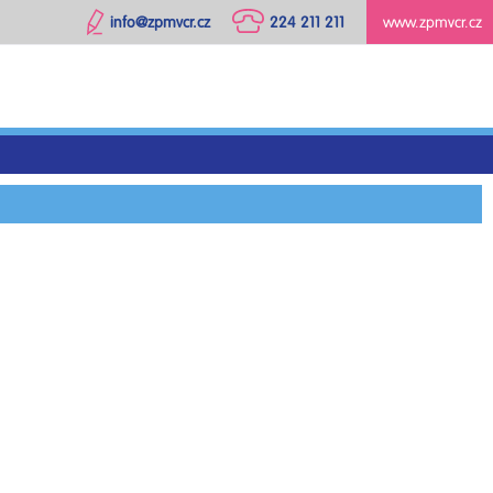
info@zpmvcr.cz
224 211 211
www.zpmvcr.cz