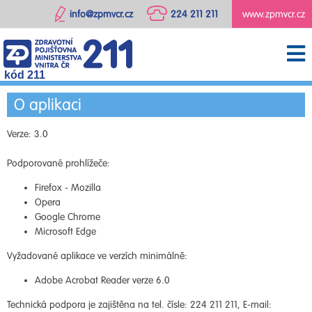
info@zpmvcr.cz
224 211 211
www.zpmvcr.cz
kód 211
O aplikaci
Verze: 3.0
Podporované prohlížeče:
Firefox - Mozilla
Opera
Google Chrome
Microsoft Edge
Vyžadované aplikace ve verzích minimálně:
Adobe Acrobat Reader verze 6.0
Technická podpora je zajištěna na tel. čísle: 224 211 211, E-mail: