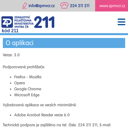
info@zpmvcr.cz
224 211 211
www.zpmvcr.cz
kód 211
O aplikaci
Verze: 3.0
Podporované prohlížeče:
Firefox - Mozilla
Opera
Google Chrome
Microsoft Edge
Vyžadované aplikace ve verzích minimálně:
Adobe Acrobat Reader verze 6.0
Technická podpora je zajištěna na tel. čísle: 224 211 211, E-mail: