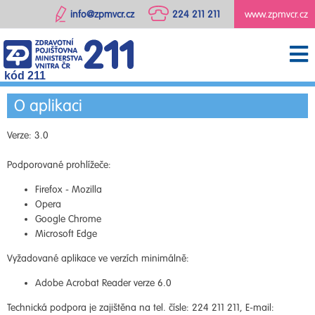
info@zpmvcr.cz
224 211 211
www.zpmvcr.cz
kód 211
O aplikaci
Verze: 3.0
Podporované prohlížeče:
Firefox - Mozilla
Opera
Google Chrome
Microsoft Edge
Vyžadované aplikace ve verzích minimálně:
Adobe Acrobat Reader verze 6.0
Technická podpora je zajištěna na tel. čísle: 224 211 211, E-mail: