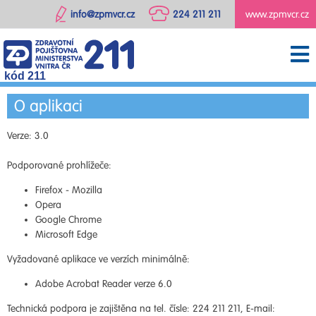
info@zpmvcr.cz
224 211 211
www.zpmvcr.cz
kód 211
O aplikaci
Verze: 3.0
Podporované prohlížeče:
Firefox - Mozilla
Opera
Google Chrome
Microsoft Edge
Vyžadované aplikace ve verzích minimálně:
Adobe Acrobat Reader verze 6.0
Technická podpora je zajištěna na tel. čísle: 224 211 211, E-mail: