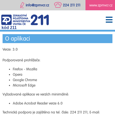
info@zpmvcr.cz
224 211 211
www.zpmvcr.cz
kód 211
O aplikaci
Verze: 3.0
Podporované prohlížeče:
Firefox - Mozilla
Opera
Google Chrome
Microsoft Edge
Vyžadované aplikace ve verzích minimálně:
Adobe Acrobat Reader verze 6.0
Technická podpora je zajištěna na tel. čísle: 224 211 211, E-mail: