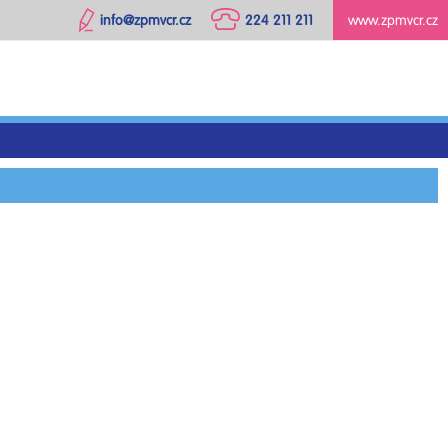
info@zpmvcr.cz
224 211 211
www.zpmvcr.cz