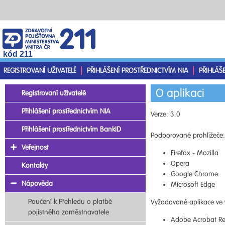
kód 211
REGISTROVANÍ UŽIVATELÉ
PŘIHLÁŠENÍ PROSTŘEDNICTVÍM NIA
PŘIHLÁŠ
O aplikaci
Registrovaní uživatelé
Přihlášení prostřednictvím NIA
Verze: 3.0
Přihlášení prostřednictvím BankID
Podporované prohlížeče:
Veřejnost
Firefox - Mozilla
Opera
Kontakty
Google Chrome
Nápověda
Microsoft Edge
Poučení k Přehledu o platbě
Vyžadované aplikace ve 
pojistného zaměstnavatele
Adobe Acrobat Re