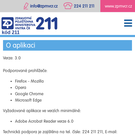
info@zpmvcr.cz
224 211 211
www.zpmvcr.cz
kód 211
O aplikaci
Verze: 3.0
Podporované prohlížeče:
Firefox - Mozilla
Opera
Google Chrome
Microsoft Edge
Vyžadované aplikace ve verzích minimálně:
Adobe Acrobat Reader verze 6.0
Technická podpora je zajištěna na tel. čísle: 224 211 211, E-mail: