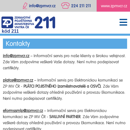
info@zpmvcr.cz
224 211 211
www.zpmvcr.cz
kód 211
Kontakty
info@zpmvcr.cz
– Informační servis pro naše klienty a širokou veřejnost.
Zde Vám zodpovíme veškeré Vaše dotazy. Není nutno podepisovat
certifikáty.
platce@zpmvcr.cz
– Informační servis pro Elektronickou komunikaci se
ZP MV ČR -
PLÁTCI POJISTNÉHO (zaměstnavatelé a OSVČ)
. Zde Vám
zodpovíme veškeré dotazy ohledně používání a provozu Ekomunikace.
Není nutno podepisovat certifikáty.
eformssmlp@zpmvcr.cz
– Informační servis pro Elektronickou
komunikaci se ZP MV ČR -
SMLUVNÍ PARTNER
. Zde Vám zodpovíme
veškeré dotazy ohledně používání a provozu Ekomunikace. Není nutno
podepisovat certifikáty.