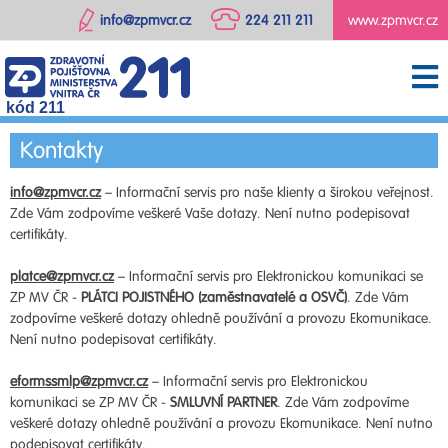
info@zpmvcr.cz
224 211 211
www.zpmvcr.cz
kód 211
Kontakty
info@zpmvcr.cz
– Informační servis pro naše klienty a širokou veřejnost.
Zde Vám zodpovíme veškeré Vaše dotazy. Není nutno podepisovat
certifikáty.
platce@zpmvcr.cz
– Informační servis pro Elektronickou komunikaci se
ZP MV ČR -
PLÁTCI POJISTNÉHO (zaměstnavatelé a OSVČ)
. Zde Vám
zodpovíme veškeré dotazy ohledně používání a provozu Ekomunikace.
Není nutno podepisovat certifikáty.
eformssmlp@zpmvcr.cz
– Informační servis pro Elektronickou
komunikaci se ZP MV ČR -
SMLUVNÍ PARTNER
. Zde Vám zodpovíme
veškeré dotazy ohledně používání a provozu Ekomunikace. Není nutno
podepisovat certifikáty.