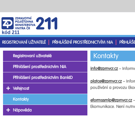
kód 211
REGISTROVANÍ UŽIVATELÉ
PŘIHLÁŠENÍ PROSTŘEDNICTVÍM NIA
PŘIHLÁŠ
Kontakty
Registrovaní uživatelé
Přihlášení prostřednictvím NIA
info@zpmvcr.cz
– Informa
Přihlášení prostřednictvím BankID
platce@zpmvcr.cz
– Infor
používání a provozu Ekom
Veřejnost
Kontakty
eformssmlp@zpmvcr.cz
–
Ekomunikace. Není nutno 
Nápověda