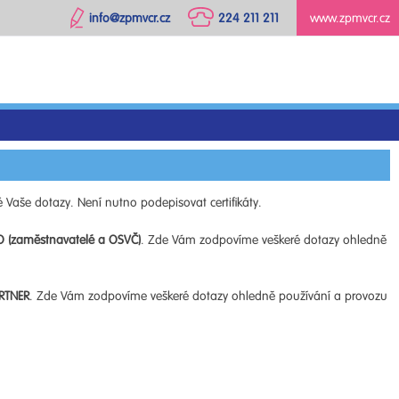
info@zpmvcr.cz
224 211 211
www.zpmvcr.cz
 Vaše dotazy. Není nutno podepisovat certifikáty.
O (zaměstnavatelé a OSVČ)
. Zde Vám zodpovíme veškeré dotazy ohledně
RTNER
. Zde Vám zodpovíme veškeré dotazy ohledně používání a provozu