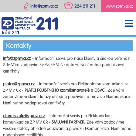
info@zpmvcr.cz
224 211 211
www.zpmvcr.cz
kód 211
Kontakty
info@zpmvcr.cz
– Informační servis pro naše klienty a širokou veřejnost.
Zde Vám zodpovíme veškeré Vaše dotazy. Není nutno podepisovat
certifikáty.
platce@zpmvcr.cz
– Informační servis pro Elektronickou komunikaci se
ZP MV ČR -
PLÁTCI POJISTNÉHO (zaměstnavatelé a OSVČ)
. Zde Vám
zodpovíme veškeré dotazy ohledně používání a provozu Ekomunikace.
Není nutno podepisovat certifikáty.
eformssmlp@zpmvcr.cz
– Informační servis pro Elektronickou
komunikaci se ZP MV ČR -
SMLUVNÍ PARTNER
. Zde Vám zodpovíme
veškeré dotazy ohledně používání a provozu Ekomunikace. Není nutno
podepisovat certifikáty.