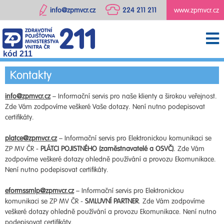
info@zpmvcr.cz
224 211 211
www.zpmvcr.cz
kód 211
Kontakty
info@zpmvcr.cz
– Informační servis pro naše klienty a širokou veřejnost.
Zde Vám zodpovíme veškeré Vaše dotazy. Není nutno podepisovat
certifikáty.
platce@zpmvcr.cz
– Informační servis pro Elektronickou komunikaci se
ZP MV ČR -
PLÁTCI POJISTNÉHO (zaměstnavatelé a OSVČ)
. Zde Vám
zodpovíme veškeré dotazy ohledně používání a provozu Ekomunikace.
Není nutno podepisovat certifikáty.
eformssmlp@zpmvcr.cz
– Informační servis pro Elektronickou
komunikaci se ZP MV ČR -
SMLUVNÍ PARTNER
. Zde Vám zodpovíme
veškeré dotazy ohledně používání a provozu Ekomunikace. Není nutno
podepisovat certifikáty.