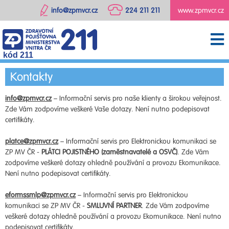
info@zpmvcr.cz
224 211 211
www.zpmvcr.cz
kód 211
Kontakty
info@zpmvcr.cz
– Informační servis pro naše klienty a širokou veřejnost.
Zde Vám zodpovíme veškeré Vaše dotazy. Není nutno podepisovat
certifikáty.
platce@zpmvcr.cz
– Informační servis pro Elektronickou komunikaci se
ZP MV ČR -
PLÁTCI POJISTNÉHO (zaměstnavatelé a OSVČ)
. Zde Vám
zodpovíme veškeré dotazy ohledně používání a provozu Ekomunikace.
Není nutno podepisovat certifikáty.
eformssmlp@zpmvcr.cz
– Informační servis pro Elektronickou
komunikaci se ZP MV ČR -
SMLUVNÍ PARTNER
. Zde Vám zodpovíme
veškeré dotazy ohledně používání a provozu Ekomunikace. Není nutno
podepisovat certifikáty.