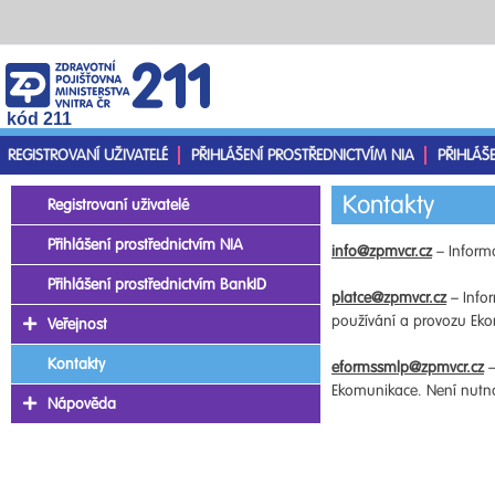
kód 211
REGISTROVANÍ UŽIVATELÉ
PŘIHLÁŠENÍ PROSTŘEDNICTVÍM NIA
PŘIHLÁŠ
Kontakty
Registrovaní uživatelé
Přihlášení prostřednictvím NIA
info@zpmvcr.cz
– Informa
Přihlášení prostřednictvím BankID
platce@zpmvcr.cz
– Infor
používání a provozu Ekom
Veřejnost
Kontakty
eformssmlp@zpmvcr.cz
–
Ekomunikace. Není nutno 
Nápověda