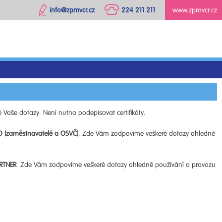
info@zpmvcr.cz
224 211 211
www.zpmvcr.cz
 Vaše dotazy. Není nutno podepisovat certifikáty.
O (zaměstnavatelé a OSVČ)
. Zde Vám zodpovíme veškeré dotazy ohledně
RTNER
. Zde Vám zodpovíme veškeré dotazy ohledně používání a provozu