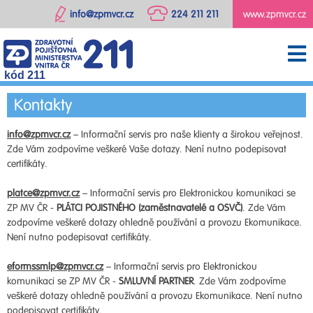
info@zpmvcr.cz
224 211 211
www.zpmvcr.cz
kód 211
Kontakty
info@zpmvcr.cz
– Informační servis pro naše klienty a širokou veřejnost.
Zde Vám zodpovíme veškeré Vaše dotazy. Není nutno podepisovat
certifikáty.
platce@zpmvcr.cz
– Informační servis pro Elektronickou komunikaci se
ZP MV ČR -
PLÁTCI POJISTNÉHO (zaměstnavatelé a OSVČ)
. Zde Vám
zodpovíme veškeré dotazy ohledně používání a provozu Ekomunikace.
Není nutno podepisovat certifikáty.
eformssmlp@zpmvcr.cz
– Informační servis pro Elektronickou
komunikaci se ZP MV ČR -
SMLUVNÍ PARTNER
. Zde Vám zodpovíme
veškeré dotazy ohledně používání a provozu Ekomunikace. Není nutno
podepisovat certifikáty.