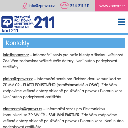
info@zpmvcr.cz
224 211 211
www.zpmvcr.cz
kód 211
Kontakty
info@zpmvcr.cz
– Informační servis pro naše klienty a širokou veřejnost.
Zde Vám zodpovíme veškeré Vaše dotazy. Není nutno podepisovat
certifikáty.
platce@zpmvcr.cz
– Informační servis pro Elektronickou komunikaci se
ZP MV ČR -
PLÁTCI POJISTNÉHO (zaměstnavatelé a OSVČ)
. Zde Vám
zodpovíme veškeré dotazy ohledně používání a provozu Ekomunikace.
Není nutno podepisovat certifikáty.
eformssmlp@zpmvcr.cz
– Informační servis pro Elektronickou
komunikaci se ZP MV ČR -
SMLUVNÍ PARTNER
. Zde Vám zodpovíme
veškeré dotazy ohledně používání a provozu Ekomunikace. Není nutno
podepisovat certifikáty.