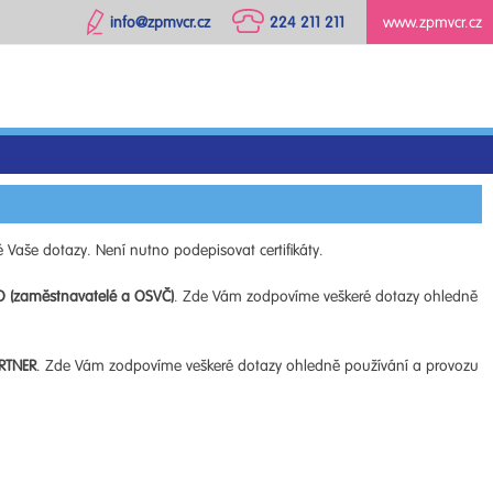
info@zpmvcr.cz
224 211 211
www.zpmvcr.cz
 Vaše dotazy. Není nutno podepisovat certifikáty.
O (zaměstnavatelé a OSVČ)
. Zde Vám zodpovíme veškeré dotazy ohledně
RTNER
. Zde Vám zodpovíme veškeré dotazy ohledně používání a provozu