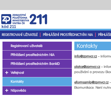
kód 211
REGISTROVANÍ UŽIVATELÉ
PŘIHLÁŠENÍ PROSTŘEDNICTVÍM NIA
PŘIHLÁŠ
Kontakty
Registrovaní uživatelé
Přihlášení prostřednictvím NIA
info@zpmvcr.cz
– Informa
Přihlášení prostřednictvím BankID
platce@zpmvcr.cz
– Infor
používání a provozu Ekom
Veřejnost
Kontakty
eformssmlp@zpmvcr.cz
–
Ekomunikace. Není nutno 
Nápověda