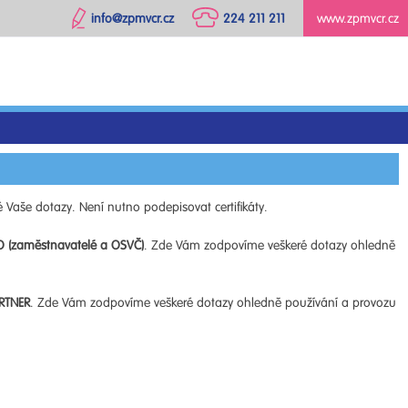
info@zpmvcr.cz
224 211 211
www.zpmvcr.cz
 Vaše dotazy. Není nutno podepisovat certifikáty.
O (zaměstnavatelé a OSVČ)
. Zde Vám zodpovíme veškeré dotazy ohledně
RTNER
. Zde Vám zodpovíme veškeré dotazy ohledně používání a provozu