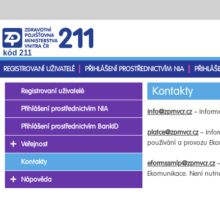
kód 211
REGISTROVANÍ UŽIVATELÉ
PŘIHLÁŠENÍ PROSTŘEDNICTVÍM NIA
PŘIHLÁŠ
Kontakty
Registrovaní uživatelé
Přihlášení prostřednictvím NIA
info@zpmvcr.cz
– Informa
Přihlášení prostřednictvím BankID
platce@zpmvcr.cz
– Infor
používání a provozu Ekom
Veřejnost
Kontakty
eformssmlp@zpmvcr.cz
–
Ekomunikace. Není nutno 
Nápověda