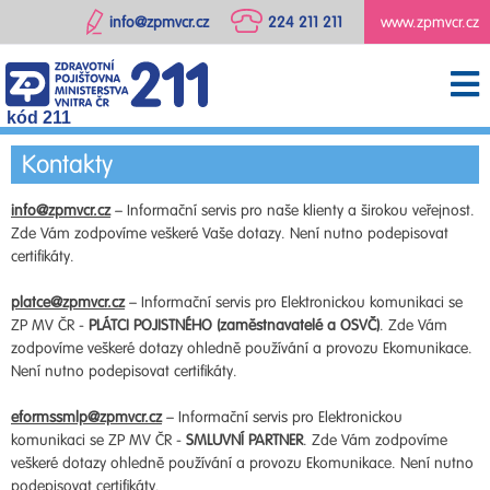
info@zpmvcr.cz
224 211 211
www.zpmvcr.cz
kód 211
Kontakty
info@zpmvcr.cz
– Informační servis pro naše klienty a širokou veřejnost.
Zde Vám zodpovíme veškeré Vaše dotazy. Není nutno podepisovat
certifikáty.
platce@zpmvcr.cz
– Informační servis pro Elektronickou komunikaci se
ZP MV ČR -
PLÁTCI POJISTNÉHO (zaměstnavatelé a OSVČ)
. Zde Vám
zodpovíme veškeré dotazy ohledně používání a provozu Ekomunikace.
Není nutno podepisovat certifikáty.
eformssmlp@zpmvcr.cz
– Informační servis pro Elektronickou
komunikaci se ZP MV ČR -
SMLUVNÍ PARTNER
. Zde Vám zodpovíme
veškeré dotazy ohledně používání a provozu Ekomunikace. Není nutno
podepisovat certifikáty.