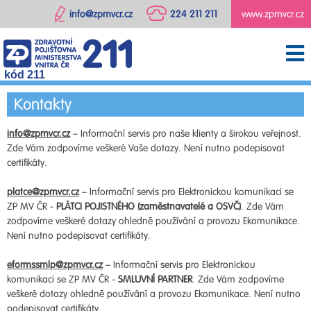
info@zpmvcr.cz
224 211 211
www.zpmvcr.cz
kód 211
Kontakty
info@zpmvcr.cz
– Informační servis pro naše klienty a širokou veřejnost.
Zde Vám zodpovíme veškeré Vaše dotazy. Není nutno podepisovat
certifikáty.
platce@zpmvcr.cz
– Informační servis pro Elektronickou komunikaci se
ZP MV ČR -
PLÁTCI POJISTNÉHO (zaměstnavatelé a OSVČ)
. Zde Vám
zodpovíme veškeré dotazy ohledně používání a provozu Ekomunikace.
Není nutno podepisovat certifikáty.
eformssmlp@zpmvcr.cz
– Informační servis pro Elektronickou
komunikaci se ZP MV ČR -
SMLUVNÍ PARTNER
. Zde Vám zodpovíme
veškeré dotazy ohledně používání a provozu Ekomunikace. Není nutno
podepisovat certifikáty.