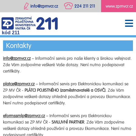
info@zpmvcr.cz
224 211 211
www.zpmvcr.cz
kód 211
Kontakty
info@zpmvcr.cz
– Informační servis pro naše klienty a širokou veřejnost.
Zde Vám zodpovíme veškeré Vaše dotazy. Není nutno podepisovat
certifikáty.
platce@zpmvcr.cz
– Informační servis pro Elektronickou komunikaci se
ZP MV ČR -
PLÁTCI POJISTNÉHO (zaměstnavatelé a OSVČ)
. Zde Vám
zodpovíme veškeré dotazy ohledně používání a provozu Ekomunikace.
Není nutno podepisovat certifikáty.
eformssmlp@zpmvcr.cz
– Informační servis pro Elektronickou
komunikaci se ZP MV ČR -
SMLUVNÍ PARTNER
. Zde Vám zodpovíme
veškeré dotazy ohledně používání a provozu Ekomunikace. Není nutno
podepisovat certifikáty.