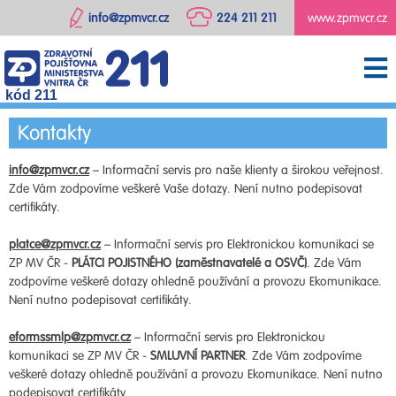
info@zpmvcr.cz
224 211 211
www.zpmvcr.cz
kód 211
Kontakty
info@zpmvcr.cz
– Informační servis pro naše klienty a širokou veřejnost.
Zde Vám zodpovíme veškeré Vaše dotazy. Není nutno podepisovat
certifikáty.
platce@zpmvcr.cz
– Informační servis pro Elektronickou komunikaci se
ZP MV ČR -
PLÁTCI POJISTNÉHO (zaměstnavatelé a OSVČ)
. Zde Vám
zodpovíme veškeré dotazy ohledně používání a provozu Ekomunikace.
Není nutno podepisovat certifikáty.
eformssmlp@zpmvcr.cz
– Informační servis pro Elektronickou
komunikaci se ZP MV ČR -
SMLUVNÍ PARTNER
. Zde Vám zodpovíme
veškeré dotazy ohledně používání a provozu Ekomunikace. Není nutno
podepisovat certifikáty.