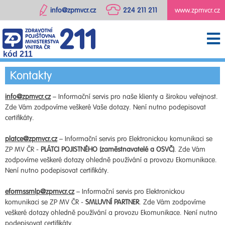
info@zpmvcr.cz
224 211 211
www.zpmvcr.cz
kód 211
Kontakty
info@zpmvcr.cz
– Informační servis pro naše klienty a širokou veřejnost.
Zde Vám zodpovíme veškeré Vaše dotazy. Není nutno podepisovat
certifikáty.
platce@zpmvcr.cz
– Informační servis pro Elektronickou komunikaci se
ZP MV ČR -
PLÁTCI POJISTNÉHO (zaměstnavatelé a OSVČ)
. Zde Vám
zodpovíme veškeré dotazy ohledně používání a provozu Ekomunikace.
Není nutno podepisovat certifikáty.
eformssmlp@zpmvcr.cz
– Informační servis pro Elektronickou
komunikaci se ZP MV ČR -
SMLUVNÍ PARTNER
. Zde Vám zodpovíme
veškeré dotazy ohledně používání a provozu Ekomunikace. Není nutno
podepisovat certifikáty.