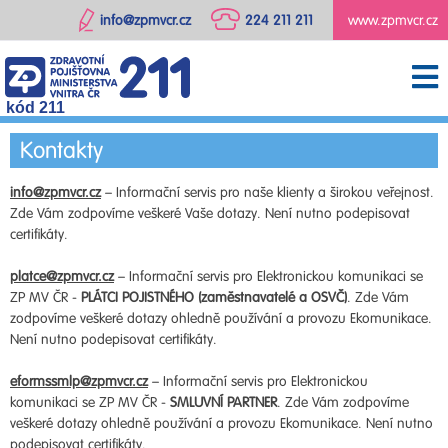
info@zpmvcr.cz
224 211 211
www.zpmvcr.cz
kód 211
Kontakty
info@zpmvcr.cz
– Informační servis pro naše klienty a širokou veřejnost.
Zde Vám zodpovíme veškeré Vaše dotazy. Není nutno podepisovat
certifikáty.
platce@zpmvcr.cz
– Informační servis pro Elektronickou komunikaci se
ZP MV ČR -
PLÁTCI POJISTNÉHO (zaměstnavatelé a OSVČ)
. Zde Vám
zodpovíme veškeré dotazy ohledně používání a provozu Ekomunikace.
Není nutno podepisovat certifikáty.
eformssmlp@zpmvcr.cz
– Informační servis pro Elektronickou
komunikaci se ZP MV ČR -
SMLUVNÍ PARTNER
. Zde Vám zodpovíme
veškeré dotazy ohledně používání a provozu Ekomunikace. Není nutno
podepisovat certifikáty.