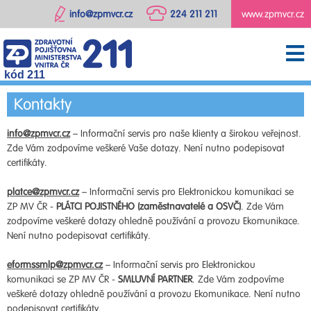
info@zpmvcr.cz
224 211 211
www.zpmvcr.cz
kód 211
Kontakty
info@zpmvcr.cz
– Informační servis pro naše klienty a širokou veřejnost.
Zde Vám zodpovíme veškeré Vaše dotazy. Není nutno podepisovat
certifikáty.
platce@zpmvcr.cz
– Informační servis pro Elektronickou komunikaci se
ZP MV ČR -
PLÁTCI POJISTNÉHO (zaměstnavatelé a OSVČ)
. Zde Vám
zodpovíme veškeré dotazy ohledně používání a provozu Ekomunikace.
Není nutno podepisovat certifikáty.
eformssmlp@zpmvcr.cz
– Informační servis pro Elektronickou
komunikaci se ZP MV ČR -
SMLUVNÍ PARTNER
. Zde Vám zodpovíme
veškeré dotazy ohledně používání a provozu Ekomunikace. Není nutno
podepisovat certifikáty.