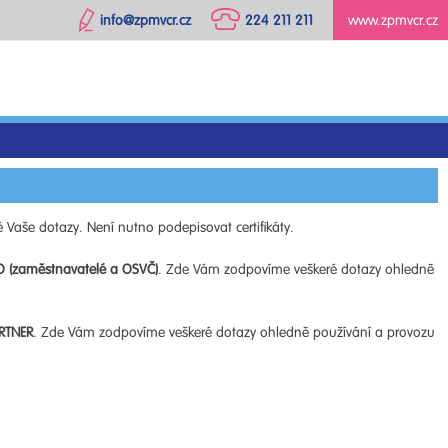
info@zpmvcr.cz
224 211 211
www.zpmvcr.cz
 Vaše dotazy. Není nutno podepisovat certifikáty.
O (zaměstnavatelé a OSVČ)
. Zde Vám zodpovíme veškeré dotazy ohledně
RTNER
. Zde Vám zodpovíme veškeré dotazy ohledně používání a provozu