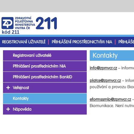
kód 211
REGISTROVANÍ UŽIVATELÉ
PŘIHLÁŠENÍ PROSTŘEDNICTVÍM NIA
PŘIHLÁŠ
Kontakty
Registrovaní uživatelé
Přihlášení prostřednictvím NIA
info@zpmvcr.cz
– Informa
Přihlášení prostřednictvím BankID
platce@zpmvcr.cz
– Infor
používání a provozu Ekom
Veřejnost
Kontakty
eformssmlp@zpmvcr.cz
–
Ekomunikace. Není nutno 
Nápověda