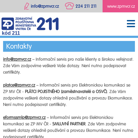
info@zpmvcr.cz
224 211 211
www.zpmvcr.cz
kód 211
Kontakty
info@zpmvcr.cz
– Informační servis pro naše klienty a širokou veřejnost.
Zde Vám zodpovíme veškeré Vaše dotazy. Není nutno podepisovat
certifikáty.
platce@zpmvcr.cz
– Informační servis pro Elektronickou komunikaci se
ZP MV ČR -
PLÁTCI POJISTNÉHO (zaměstnavatelé a OSVČ)
. Zde Vám
zodpovíme veškeré dotazy ohledně používání a provozu Ekomunikace.
Není nutno podepisovat certifikáty.
eformssmlp@zpmvcr.cz
– Informační servis pro Elektronickou
komunikaci se ZP MV ČR -
SMLUVNÍ PARTNER
. Zde Vám zodpovíme
veškeré dotazy ohledně používání a provozu Ekomunikace. Není nutno
podepisovat certifikáty.