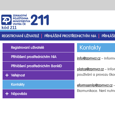
kód 211
REGISTROVANÍ UŽIVATELÉ
PŘIHLÁŠENÍ PROSTŘEDNICTVÍM NIA
PŘIHLÁŠ
Kontakty
Registrovaní uživatelé
Přihlášení prostřednictvím NIA
info@zpmvcr.cz
– Informa
Přihlášení prostřednictvím BankID
platce@zpmvcr.cz
– Infor
používání a provozu Ekom
Veřejnost
Kontakty
eformssmlp@zpmvcr.cz
–
Ekomunikace. Není nutno 
Nápověda