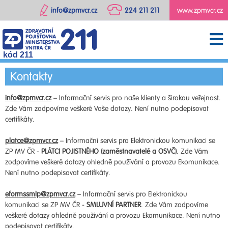
info@zpmvcr.cz
224 211 211
www.zpmvcr.cz
kód 211
Kontakty
info@zpmvcr.cz
– Informační servis pro naše klienty a širokou veřejnost.
Zde Vám zodpovíme veškeré Vaše dotazy. Není nutno podepisovat
certifikáty.
platce@zpmvcr.cz
– Informační servis pro Elektronickou komunikaci se
ZP MV ČR -
PLÁTCI POJISTNÉHO (zaměstnavatelé a OSVČ)
. Zde Vám
zodpovíme veškeré dotazy ohledně používání a provozu Ekomunikace.
Není nutno podepisovat certifikáty.
eformssmlp@zpmvcr.cz
– Informační servis pro Elektronickou
komunikaci se ZP MV ČR -
SMLUVNÍ PARTNER
. Zde Vám zodpovíme
veškeré dotazy ohledně používání a provozu Ekomunikace. Není nutno
podepisovat certifikáty.