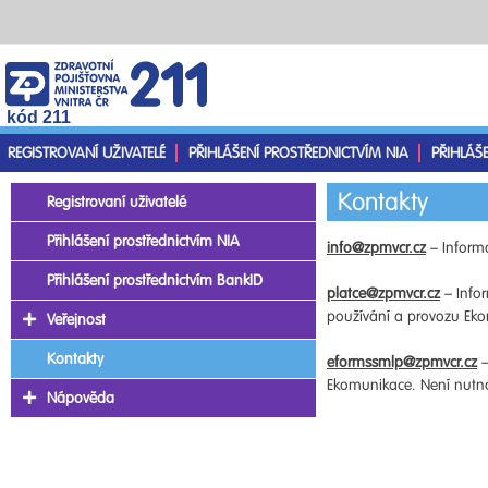
kód 211
REGISTROVANÍ UŽIVATELÉ
PŘIHLÁŠENÍ PROSTŘEDNICTVÍM NIA
PŘIHLÁŠ
Kontakty
Registrovaní uživatelé
Přihlášení prostřednictvím NIA
info@zpmvcr.cz
– Informa
Přihlášení prostřednictvím BankID
platce@zpmvcr.cz
– Infor
používání a provozu Ekom
Veřejnost
Kontakty
eformssmlp@zpmvcr.cz
–
Ekomunikace. Není nutno 
Nápověda