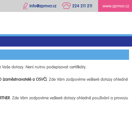
info@zpmvcr.cz
224 211 211
www.zpmvcr.cz
 Vaše dotazy. Není nutno podepisovat certifikáty.
O (zaměstnavatelé a OSVČ)
. Zde Vám zodpovíme veškeré dotazy ohledně
RTNER
. Zde Vám zodpovíme veškeré dotazy ohledně používání a provozu