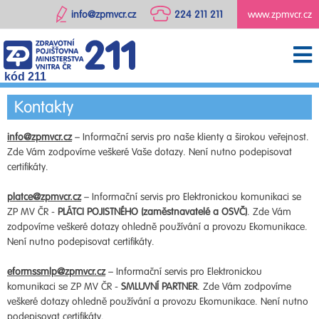
info@zpmvcr.cz
224 211 211
www.zpmvcr.cz
kód 211
Kontakty
info@zpmvcr.cz
– Informační servis pro naše klienty a širokou veřejnost.
Zde Vám zodpovíme veškeré Vaše dotazy. Není nutno podepisovat
certifikáty.
platce@zpmvcr.cz
– Informační servis pro Elektronickou komunikaci se
ZP MV ČR -
PLÁTCI POJISTNÉHO (zaměstnavatelé a OSVČ)
. Zde Vám
zodpovíme veškeré dotazy ohledně používání a provozu Ekomunikace.
Není nutno podepisovat certifikáty.
eformssmlp@zpmvcr.cz
– Informační servis pro Elektronickou
komunikaci se ZP MV ČR -
SMLUVNÍ PARTNER
. Zde Vám zodpovíme
veškeré dotazy ohledně používání a provozu Ekomunikace. Není nutno
podepisovat certifikáty.