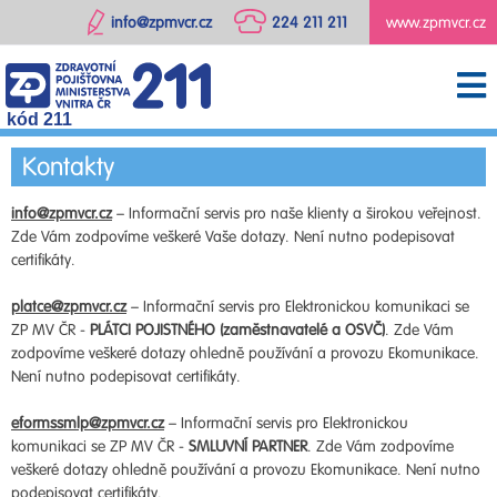
info@zpmvcr.cz
224 211 211
www.zpmvcr.cz
kód 211
Kontakty
info@zpmvcr.cz
– Informační servis pro naše klienty a širokou veřejnost.
Zde Vám zodpovíme veškeré Vaše dotazy. Není nutno podepisovat
certifikáty.
platce@zpmvcr.cz
– Informační servis pro Elektronickou komunikaci se
ZP MV ČR -
PLÁTCI POJISTNÉHO (zaměstnavatelé a OSVČ)
. Zde Vám
zodpovíme veškeré dotazy ohledně používání a provozu Ekomunikace.
Není nutno podepisovat certifikáty.
eformssmlp@zpmvcr.cz
– Informační servis pro Elektronickou
komunikaci se ZP MV ČR -
SMLUVNÍ PARTNER
. Zde Vám zodpovíme
veškeré dotazy ohledně používání a provozu Ekomunikace. Není nutno
podepisovat certifikáty.